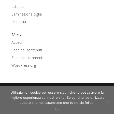
estetica
Laminazione ciglia
Riapertura
Meta
Accedi
Feed dei contenuti
Feed dei commenti
WordPress.org
Utilizziamo i cookie per essere sicuri che tu possa avere la
migliore esperienza sul nostro sito. Se continui ad utilizzare
Copyright © 2025 S Beauty Lab S.N.C. di Turrini Sara e Kotova
questo sito noi assumiamo che tu ne sia felice.
Jolana Via della Lirica, 49 48124 Ravenna (RA) | P.iva 02626730390
Ok
Realizzato da
Three Solution
|
Privacy policy
&
Cookie policy